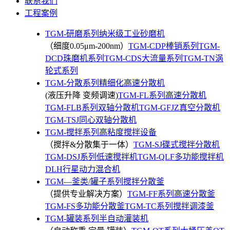
联系我们
工程案例
TGM-研磨系列纳米级工业砂磨机
（细度0.05μm-200nm）
TGM-CDP棒销系列
TGM-
DCD珠磨机系列
TGM-CDS大流量系列
TGM-TN涡
轮式系列
TGM-分散系列精细化高速分散机
(液压升降 变频调速)
TGM-FL系列高速分散机
TGM-FLB系列双轴分散机
TGM-GFJZ真空分散机
TGM-TSJ同心双轴分散机
TGM-搅拌系列高粘度搅拌设备
（搅拌&分散集于一体）
TGM-SJ碟式搅拌分散机
TGM-DSJ系列低速搅拌机
TGM-QLF多功能搅拌机
DLH行星动力混合机
TGM—釜类/罐子系列搅拌分散釜
（提供专业解决方案）
TGM-FF系列高速分散釜
TGM-FS多功能分散釜
TGM-TC系列搅拌调漆釜
TGM-罐装系列半自动灌装机