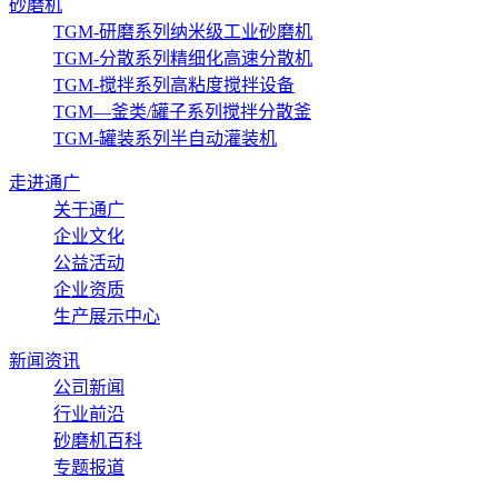
砂磨机
TGM-研磨系列纳米级工业砂磨机
TGM-分散系列精细化高速分散机
TGM-搅拌系列高粘度搅拌设备
TGM—釜类/罐子系列搅拌分散釜
TGM-罐装系列半自动灌装机
走进通广
关于通广
企业文化
公益活动
企业资质
生产展示中心
新闻资讯
公司新闻
行业前沿
砂磨机百科
专题报道