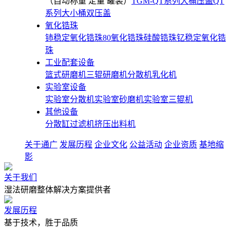
（自动称重 定量 罐装）
TGM-QT系列大桶压盖
QT
系列大小桶双压盖
氧化锆珠
铈稳定氧化锆珠
80氧化锆珠
硅酸锆珠
钇稳定氧化锆
珠
工业配套设备
篮式研磨机
三辊研磨机
分散机
乳化机
实验室设备
实验室分散机
实验室砂磨机
实验室三辊机
其他设备
分散缸
过滤机
挤压出料机
关于通广
发展历程
企业文化
公益活动
企业资质
基地缩
影
关于我们
湿法研磨整体解决方案提供者
发展历程
基于技术，胜于品质