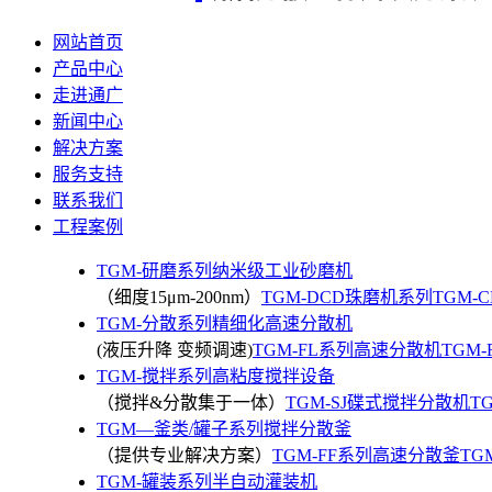
网站首页
产品中心
走进通广
新闻中心
解决方案
服务支持
联系我们
工程案例
TGM-研磨系列纳米级工业砂磨机
（细度15μm-200nm）
TGM-DCD珠磨机系列
TGM-
TGM-分散系列精细化高速分散机
(液压升降 变频调速)
TGM-FL系列高速分散机
TGM
TGM-搅拌系列高粘度搅拌设备
（搅拌&分散集于一体）
TGM-SJ碟式搅拌分散机
T
TGM—釜类/罐子系列搅拌分散釜
（提供专业解决方案）
TGM-FF系列高速分散釜
TG
TGM-罐装系列半自动灌装机