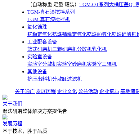
（自动称重 定量 罐装）
TGM-QT系列大桶压盖
QT
TGM-真石漆搅拌系列
TGM-真石漆搅拌机
氧化锆珠
钇稳定氧化锆珠
铈稳定氧化锆珠
80氧化锆珠
硅酸锆
工业配套设备
篮式研磨机
三辊研磨机
分散机
乳化机
实验室设备
实验室分散机
实验室砂磨机
实验室三辊机
其他设备
挤压出料机
分散缸
过滤机
关于通广
发展历程
企业文化
公益活动
企业资质
基地缩
关于我们
湿法研磨整体解决方案提供者
发展历程
基于技术，胜于品质