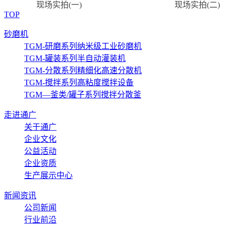
现场实拍(一)
现场实
TOP
砂磨机
TGM-研磨系列纳米级工业砂磨机
TGM-罐装系列半自动灌装机
TGM-分散系列精细化高速分散机
TGM-搅拌系列高粘度搅拌设备
TGM—釜类/罐子系列搅拌分散釜
走进通广
关于通广
企业文化
公益活动
企业资质
生产展示中心
新闻资讯
公司新闻
行业前沿