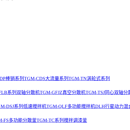
CDP棒销系列
TGM-CDS大流量系列
TGM-TN涡轮式系列
-FLB系列双轴分散机
TGM-GFJZ真空分散机
TGM-TSJ同心双轴分
GM-DSJ系列低速搅拌机
TGM-QLF多功能搅拌机
DLH行星动力混
M-FS多功能分散釜
TGM-TC系列搅拌调漆釜