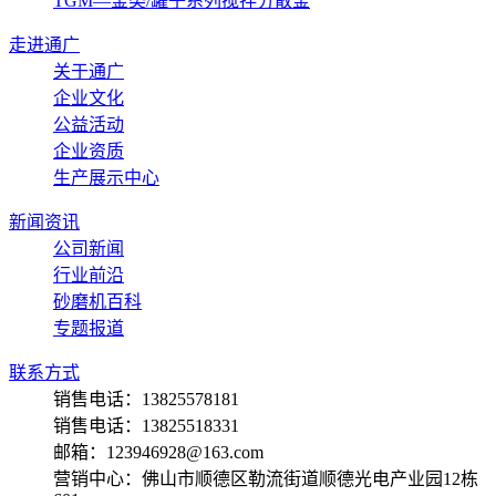
TGM—釜类/罐子系列搅拌分散釜
走进通广
关于通广
企业文化
公益活动
企业资质
生产展示中心
新闻资讯
公司新闻
行业前沿
砂磨机百科
专题报道
联系方式
销售电话：13825578181
销售电话：13825518331
邮箱：123946928@163.com
营销中心：佛山市顺德区勒流街道顺德光电产业园12栋