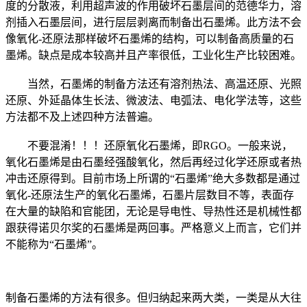
度的分散液，利用超声波的作用破坏石墨层间的范德华力，溶
剂插入石墨层间，进行层层剥离而制备出石墨烯。此方法不会
像氧化-还原法那样破坏石墨烯的结构，可以制备高质量的石
墨烯。缺点是成本较高并且产率很低，工业化生产比较困难。
当然，石墨烯的制备方法还有溶剂热法、高温还原、光照
还原、外延晶体生长法、微波法、电弧法、电化学法等，这些
方法都不及上述四种方法普遍。
不要混淆！！！还原氧化石墨烯，即RGO。一般来说，
氧化石墨烯是由石墨经强酸氧化，然后再经过化学还原或者热
冲击还原得到。目前市场上所谓的“石墨烯”绝大多数都是通过
氧化-还原法生产的氧化石墨烯，石墨片层数目不等，表面存
在大量的缺陷和官能团，无论是导电性、导热性还是机械性都
跟获得诺贝尔奖的石墨烯是两回事。严格意义上而言，它们并
不能称为“石墨烯”。
制备石墨烯的方法有很多。但归纳起来两大类，一类是从大往