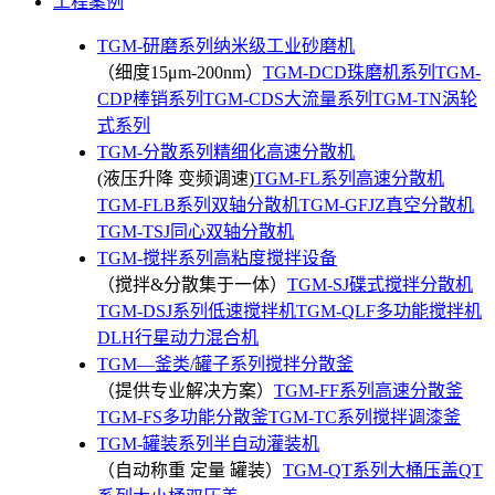
工程案例
TGM-研磨系列纳米级工业砂磨机
（细度15μm-200nm）
TGM-DCD珠磨机系列
TGM-
CDP棒销系列
TGM-CDS大流量系列
TGM-TN涡轮
式系列
TGM-分散系列精细化高速分散机
(液压升降 变频调速)
TGM-FL系列高速分散机
TGM-FLB系列双轴分散机
TGM-GFJZ真空分散机
TGM-TSJ同心双轴分散机
TGM-搅拌系列高粘度搅拌设备
（搅拌&分散集于一体）
TGM-SJ碟式搅拌分散机
TGM-DSJ系列低速搅拌机
TGM-QLF多功能搅拌机
DLH行星动力混合机
TGM—釜类/罐子系列搅拌分散釜
（提供专业解决方案）
TGM-FF系列高速分散釜
TGM-FS多功能分散釜
TGM-TC系列搅拌调漆釜
TGM-罐装系列半自动灌装机
（自动称重 定量 罐装）
TGM-QT系列大桶压盖
QT