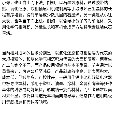
小做，也叫自上而下法。例如，以石墨为原料，通过胶带粘
贴、氧化还原、液相插层和机械剥离等手段破坏石墨晶体的长
程有序堆叠，得到单层或少数几层的石墨烯。另一类是从小往
大长，也叫自下而上法。例如，以含碳小分子等为前驱体，采
用化学气相沉积、外延生长和有机合成等方法将碳素组装成石
墨烯。
当前相对成熟的技术分别是，以氧化还原和液相插层为代表的
大规模粉体，和以化学气相沉积为代表的大面积薄膜。两者生
产工艺完全不同，而产品应用领域也基本不重叠。前者通常以
重量来计，可达公斤至吨级，产品剥离效率高、比表面积大、
成本低，但缺陷多、可控性差，一般用作锂电池和超级电容器
电极导电填料，或用于塑料、油墨、涂料、金属和陶瓷等多种
基体的增强或功能填料，形成纳米复合材料。而后者通常以面
积来计量，依托其高透光率和面向电导率，通常作为透明电极
用于触摸屏和光伏等领域。