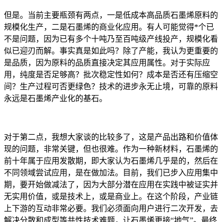
但是。当前主要瓶颈有两点，一是低成本高品质石墨烯原料的
规模化生产，二是石墨烯的商业化应用。有人可能觉得*个已
不是问题，因为已有多个十吨乃至百吨级产线投产，规模化看
似已迎刃而解。事实真是如此吗？除了产能，我认为更重要的
是品质，因为原料的品质直接决定其应用属性。对于实际应
用，纯度是否足够高？批次稳定性如何？成本是否还有压缩空
间？生产过程可否更绿色？技术的进步永无止境，可靠的原料
永远是石墨烯产业化的基石。
对于第二点，我想大家谈的比较多了，这是产品出路和价值体
现的问题，非常关键，但也很难。作为一种新材料，石墨烯的
前十年属于应用发散期，即大家认为石墨烯几乎是的，然后在
不同领域尝试应用，是在做加法。目前，我们已步入应用集中
期，要开始做减法了，因为大部分潜在应用在实践中被证实并
无实用价值，或是技术上，或是商业上。在这个阶段，产业链
上下游的互动非常必要。我们必须面向用户进行二次开发，去
解决分散和成型等共性技术难题，让石墨烯更接“地气”。最终