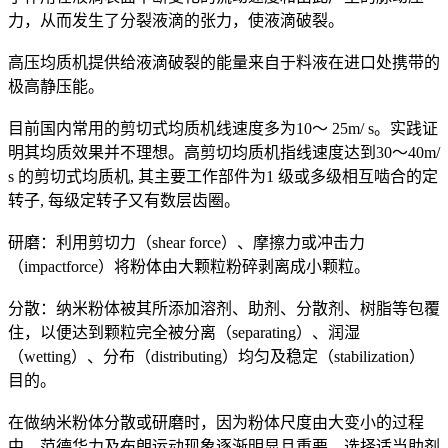
力，从而发生了分裂液滴的张力，使液滴破裂。
高压均质机提供给液滴破裂的能量来自于料液在进口处携带的
极高静压能。
目前国内常用的剪切式均质机线速度多为10～ 25m/ s。实践证
明其均质效果并不理想。高剪切均质机指线速度达到30～40m/
s 的剪切式均质机, 其主要工作部件为1 级或多级相互啮合的定
转子, 每级定转子又有数层齿圈。
研磨：利用剪切力（shear force）、摩擦力或冲击力
（impactforce）将粉体由大颗粒粉碎剥离成小颗粒。
分散：纳米粉体被其所添加溶剂、助剂、分散剂、树脂等包覆
住，以便达到颗粒完全被分离（separating）、润湿
（wetting）、分布（distributing）均匀及稳定（stabilization）
目的。
在做纳米粉体分散或研磨时，因为粉体尺度由大变小的过程
中，范德华力及布朗运动现象逐渐明显且重要。选择适当助剂