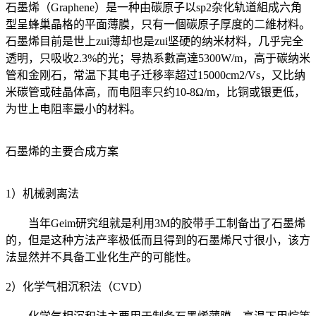
石墨烯（Graphene）是一种由碳原子以sp2杂化轨道組成六角
型呈蜂巢晶格的平面薄膜，只有一個碳原子厚度的二維材料。
石墨烯目前是世上zui薄却也是zui坚硬的纳米材料，几乎完全
透明，只吸收2.3%的光；导热系數高達5300W/m，高于碳纳米
管和金刚石，常温下其电子迁移率超过15000cm2/Vs，又比纳
米碳管或硅晶体高，而电阻率只约10-8Ω/m，比铜或银更低，
为世上电阻率最小的材料。
石墨烯的主要合成方案
1）机械剥离法
当年Geim研究组就是利用3M的胶带手工制备出了石墨烯
的，但是这种方法产率极低而且得到的石墨烯尺寸很小，该方
法显然并不具备工业化生产的可能性。
2）化学气相沉积法（CVD）