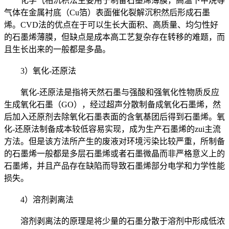
化学气相沉积法主要用于制备石墨烯薄膜，高温下甲烷等
气体在金属衬底（Cu箔）表面催化裂解沉积然后形成石墨
烯。CVD法的优点在于可以生长大面积、高质量、均匀性好
的石墨烯薄膜，但缺点是成本高工艺复杂存在转移的难题，而
且生长出来的一般都是多晶。
3）氧化-还原法
氧化-还原法是指将天然石墨与强酸和强氧化性物质反应
生成氧化石墨（GO），经过超声分散制备成氧化石墨烯，然
后加入还原剂去除氧化石墨表面的含氧基团后得到石墨烯。氧
化-还原法制备成本较低容易实现，成为生产石墨烯的zui主流
方法。但是该方法所产生的废液对环境污染比较严重，所制备
的石墨烯一般都是多层石墨烯或者石墨微晶而非严格意义上的
石墨烯，并且产品存在缺陷而导致石墨烯部分电学和力学性能
损失。
4）溶剂剥离法
溶剂剥离法的原理是将少量的石墨分散于溶剂中形成低浓