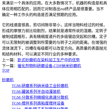
来满足一个具体的应用。在大多数情况下，机器的构造是和具
体应用相匹配的，因而它对制造出zui终产品是很重要。当不
确定一种工作头的构造是否满足预期的应用。
它的线速度很高，剪切间隙非常小，这样当物料经过的时候，
形成的摩擦力就比较剧烈，结果就是通常所说的湿磨。定转子
被制成圆椎形，具有精细度递升的多级锯齿突起和凹槽。定子
可以无限制的被调整到所需要的与转子之间的距离。在增强的
流体湍流下，凹槽在每级都可以改变方向。高质量的表面抛光
和结构材料，可以满足不同行业的多种要求。
上一篇：
卧式砂磨机在染料加工生产中的优势
下一篇：
催化剂物料研磨设备-CDP纳米砂磨机
TOP
砂磨机
TGM-研磨系列纳米级工业砂磨机
TGM-罐装系列半自动灌装机
TGM-分散系列精细化高速分散机
TGM-搅拌系列高粘度搅拌设备