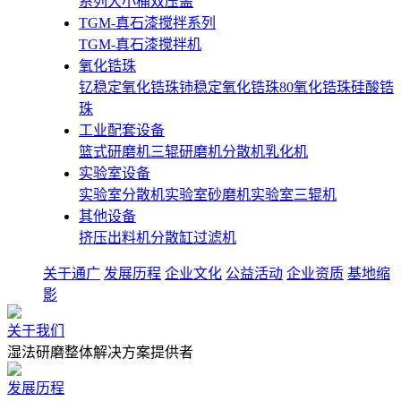
系列大小桶双压盖
TGM-真石漆搅拌系列
TGM-真石漆搅拌机
氧化锆珠
钇稳定氧化锆珠
铈稳定氧化锆珠
80氧化锆珠
硅酸锆
珠
工业配套设备
篮式研磨机
三辊研磨机
分散机
乳化机
实验室设备
实验室分散机
实验室砂磨机
实验室三辊机
其他设备
挤压出料机
分散缸
过滤机
关于通广
发展历程
企业文化
公益活动
企业资质
基地缩
影
关于我们
湿法研磨整体解决方案提供者
发展历程