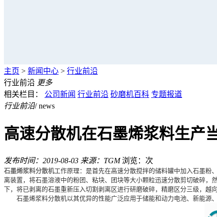
主页
>
新闻中心
>
行业前沿
行业前沿
更多
相关栏目：
公司新闻
行业前沿
砂磨机百科
专题报道
行业前沿
/ news
高速分散机在石墨烯浆料生产
发布时间：2019-08-03
来源：TGM
浏览：
次
石墨烯浆料分散机
工作原理：是首先在高速分散搅拌的储料罐中加入石墨粉
离装置，将石墨溶液中的粉团、粘块、团块等大小颗粒迅速分散剪切破碎，
下，将已剥离的石墨重新压入切割剥离区进行研磨破碎，精磨区分三级，越
石墨烯浆料分散机以其优异的性能广泛应用于储能和动力电池、新能源、太