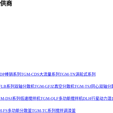
供商
CDP棒销系列
TGM-CDS大流量系列
TGM-TN涡轮式系列
-FLB系列双轴分散机
TGM-GFJZ真空分散机
TGM-TSJ同心双轴分
GM-DSJ系列低速搅拌机
TGM-QLF多功能搅拌机
DLH行星动力混
M-FS多功能分散釜
TGM-TC系列搅拌调漆釜