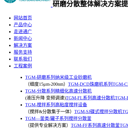
研磨分散整体
解决方案提
网站首页
产品中心
走进通广
新闻中心
解决方案
服务支持
联系我们
工程案例
TGM-研磨系列纳米级工业砂磨机
（细度15μm-200nm）
TGM-DCD珠磨机系列
TGM-
TGM-分散系列精细化高速分散机
(液压升降 变频调速)
TGM-FL系列高速分散机
TGM
TGM-搅拌系列高粘度搅拌设备
（搅拌&分散集于一体）
TGM-SJ碟式搅拌分散机
T
TGM—釜类/罐子系列搅拌分散釜
（提供专业解决方案）
TGM-FF系列高速分散釜
TG