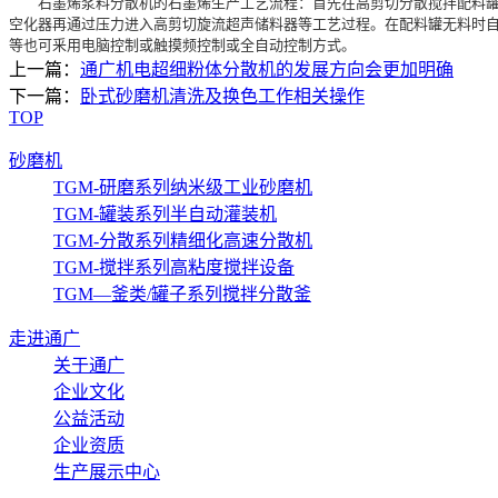
石墨烯浆料分散机的石墨烯生产工艺流程：首先在高剪切分散搅拌配料罐配
空化器再通过压力进入高剪切旋流超声储料器等工艺过程。在配料罐无料时自
等也可釆用电脑控制或触摸频控制或全自动控制方式。
上一篇：
通广机电超细粉体分散机的发展方向会更加明确
下一篇：
卧式砂磨机清洗及换色工作相关操作
TOP
砂磨机
TGM-研磨系列纳米级工业砂磨机
TGM-罐装系列半自动灌装机
TGM-分散系列精细化高速分散机
TGM-搅拌系列高粘度搅拌设备
TGM—釜类/罐子系列搅拌分散釜
走进通广
关于通广
企业文化
公益活动
企业资质
生产展示中心