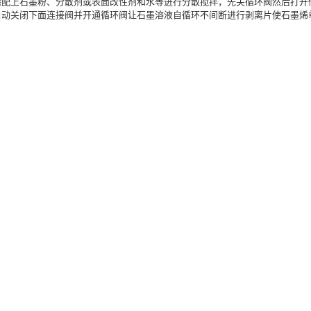
上石墨粉、分散剂或表面改性剂和水等进行分散搅拌，先关循环阀然后打开
动关闭下面连接阀并开通循环阀让石墨溶液自循环不间断进行剥离片使石墨烯