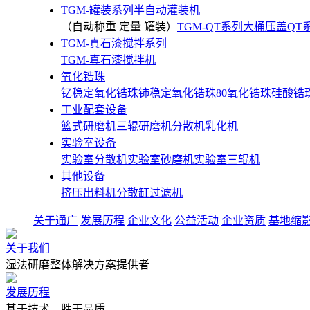
TGM-罐装系列半自动灌装机
（自动称重 定量 罐装）
TGM-QT系列大桶压盖
QT
TGM-真石漆搅拌系列
TGM-真石漆搅拌机
氧化锆珠
钇稳定氧化锆珠
铈稳定氧化锆珠
80氧化锆珠
硅酸锆
工业配套设备
篮式研磨机
三辊研磨机
分散机
乳化机
实验室设备
实验室分散机
实验室砂磨机
实验室三辊机
其他设备
挤压出料机
分散缸
过滤机
关于通广
发展历程
企业文化
公益活动
企业资质
基地缩
关于我们
湿法研磨整体解决方案提供者
发展历程
基于技术，胜于品质