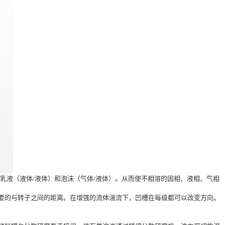
乳液（液体/液体）和泡沫（气体/液体）。从而使不相溶的固相、液相、气相
要的与转子之间的距离。在增强的流体湍流下，凹槽在每级都可以改变方向。