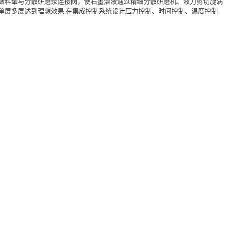
储料罐与分散研磨泵连接阀，使石墨溶液通过精细分散研磨机、液力剪切旋涡
单层多层迖到理想效果,在集成控制系统设计压力控制、时间控制、温度控制