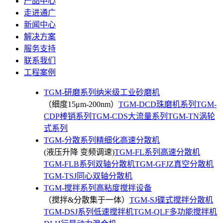
产品中心
走进通广
新闻中心
解决方案
服务支持
联系我们
工程案例
TGM-研磨系列纳米级工业砂磨机
（细度15μm-200nm）
TGM-DCD珠磨机系列
TGM-
CDP棒销系列
TGM-CDS大流量系列
TGM-TN涡轮
式系列
TGM-分散系列精细化高速分散机
(液压升降 变频调速)
TGM-FL系列高速分散机
TGM-FLB系列双轴分散机
TGM-GFJZ真空分散机
TGM-TSJ同心双轴分散机
TGM-搅拌系列高粘度搅拌设备
（搅拌&分散集于一体）
TGM-SJ碟式搅拌分散机
TGM-DSJ系列低速搅拌机
TGM-QLF多功能搅拌机