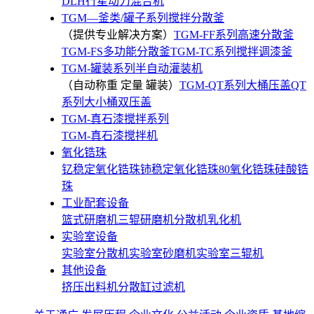
DLH行星动力混合机
TGM—釜类/罐子系列搅拌分散釜
（提供专业解决方案）
TGM-FF系列高速分散釜
TGM-FS多功能分散釜
TGM-TC系列搅拌调漆釜
TGM-罐装系列半自动灌装机
（自动称重 定量 罐装）
TGM-QT系列大桶压盖
QT
系列大小桶双压盖
TGM-真石漆搅拌系列
TGM-真石漆搅拌机
氧化锆珠
钇稳定氧化锆珠
铈稳定氧化锆珠
80氧化锆珠
硅酸锆
珠
工业配套设备
篮式研磨机
三辊研磨机
分散机
乳化机
实验室设备
实验室分散机
实验室砂磨机
实验室三辊机
其他设备
挤压出料机
分散缸
过滤机