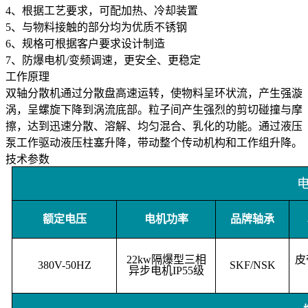
4、根据工艺要求，可配加热、冷却装置
5、与物料接触的部分均为优质不锈钢
6、规格可根据客户要求设计制造
7、防爆电机/变频调速，更安全、更稳定
工作原理
双轴分散机通过分散盘高速运转，使物料呈环状流，产生强漩
涡，呈螺旋下降到涡流底部。粒子间产生强烈的剪切碰撞与摩
擦，达到迅速分散、溶解、均匀混合、乳化的功能。通过液压
泵工作驱动液压柱塞升降，带动整个传动机构和工作组升降。
技术参数
额定电压
电机功率
品牌轴承
22kw隔爆型三相
皮
380V-50HZ
SKF/NSK
异步电机IP55级